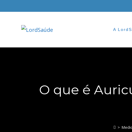
Skip
to
content
A Lord
O que é Auricu
>
Medic