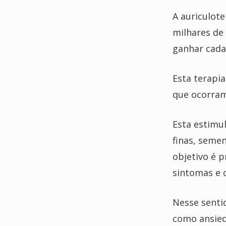
A auriculot
milhares de
ganhar cada
Esta terapi
que ocorram
Esta estimu
finas, semen
objetivo é p
sintomas e 
Nesse senti
como ansied