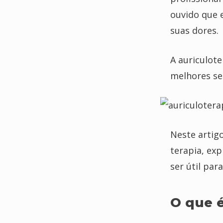
ouvido que e
suas dores.
A auriculot
melhores se
Neste artig
terapia, ex
ser útil par
O que é