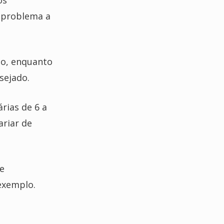
os
o problema a
ão, enquanto
sejado.
rias de 6 a
ariar de
e
exemplo.