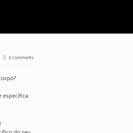
Post
0 Comments
comments:
 corpo?
 específica
m
ífico do seu