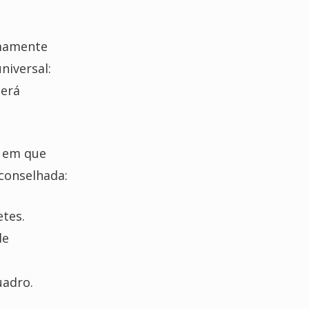
emamente
niversal:
derá
s em que
conselhada:
tes.
de
uadro.