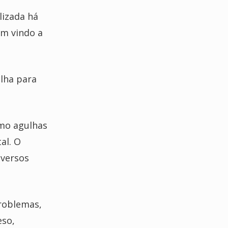
lizada há
em vindo a
lha para
omo agulhas
al. O
iversos
problemas,
eso,