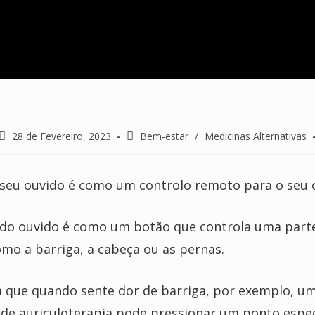
Post
Post
28 de Fevereiro, 2023
Bem-estar
/
Medicinas Alternativas
published:
category:
 seu ouvido é como um controlo remoto para o seu
do ouvido é como um botão que controla uma parte
omo a barriga, a cabeça ou as pernas.
ica que quando sente dor de barriga, por exemplo, u
l de auriculoterapia pode pressionar um ponto espec