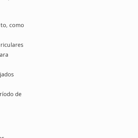
nto, como
riculares
ara
jados
ríodo de