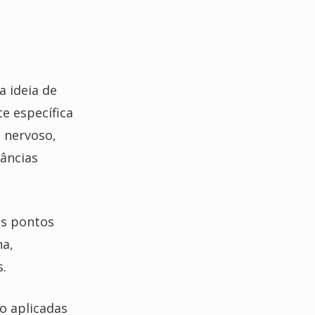
 ideia de
e específica
a nervoso,
tâncias
os pontos
ha,
.
o aplicadas