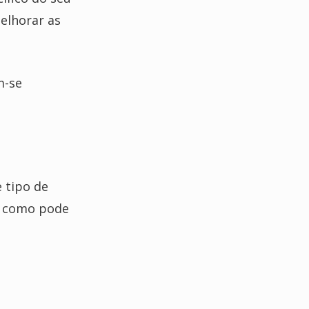
melhorar as
m-se
 tipo de
he como pode