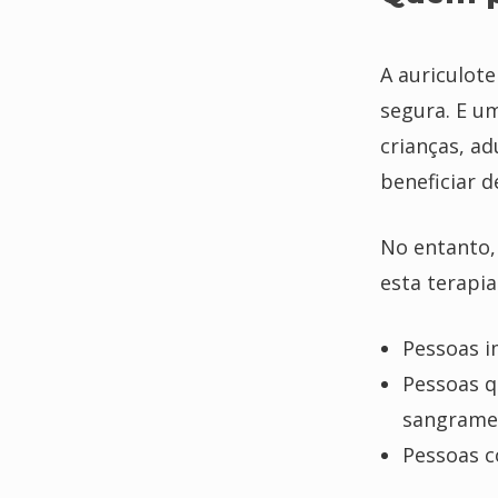
A auriculot
segura. E um
crianças, ad
beneficiar d
No entanto,
esta terapi
Pessoas i
Pessoas q
sangrame
Pessoas c