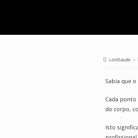
Post
LordSaude
author:
Sabia que o
Cada ponto 
do corpo, c
Isto signif
profissiona