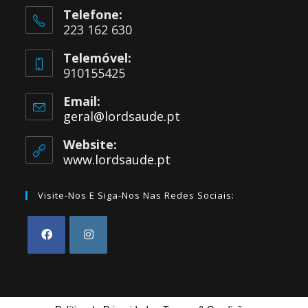
Telefone:
223 162 630
Telemóvel:
910155425
Email:
geral@lordsaude.pt
Opens
in
your
Website:
application
www.lordsaude.pt
Visite-Nos E Siga-Nos Nas Redes Sociais:
Opens
Opens
in
in
a
a