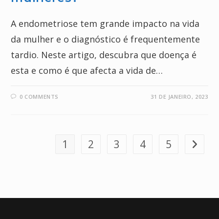
A endometriose tem grande impacto na vida
da mulher e o diagnóstico é frequentemente
tardio. Neste artigo, descubra que doença é
esta e como é que afecta a vida de…
0 COMMENTS
31 DE JANEIRO, 2023
1
2
3
4
5
Go to th