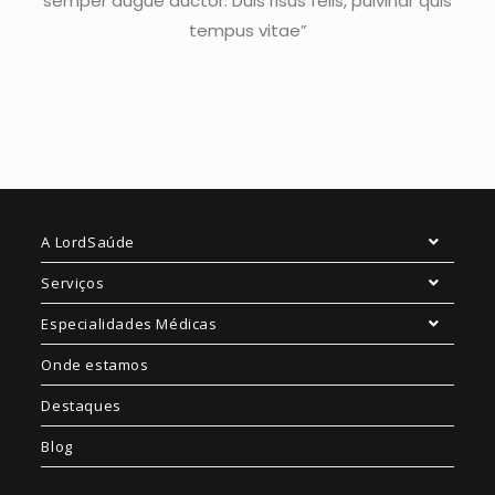
semper augue auctor. Duis risus felis, pulvinar quis
tempus vitae”
A LordSaúde
Serviços
Especialidades Médicas
Onde estamos
Destaques
Blog