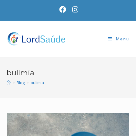
Skip
to
content
Menu
bulimia
>
Blog
>
bulimia