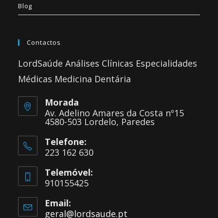
Blog
Contactos
LordSaúde Análises Clínicas Especialidades
Médicas Medicina Dentária
Morada
Av. Adelino Amares da Costa nº15
4580-503 Lordelo, Paredes
Telefone:
223 162 630
Telemóvel:
910155425
Email:
geral@lordsaude.pt
Opens