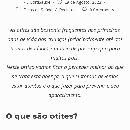
Post
Post
LordSaude
29 de Agosto, 2022
author:
published:
Post
Post
Dicas de Saúde
/
Pediatria
0 Comments
category:
comments:
As otites são bastante frequentes nos primeiros
anos de vida das crianças (principalmente até aos
5 anos de idade) e motivo de preocupação para
muitos pais.
Neste artigo vamos ficar a perceber melhor do que
se trata esta doença, a que sintomas devemos
estar atentos e o que fazer para prevenir o seu
aparecimento.
O que são otites?