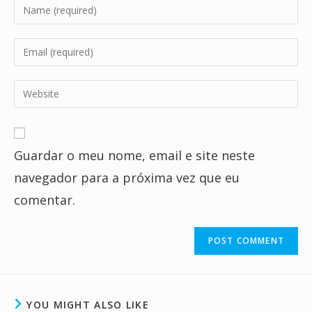
Enter
your
name
Enter
or
your
username
email
Enter
to
address
your
comment
to
website
comment
URL
Guardar o meu nome, email e site neste
(optional)
navegador para a próxima vez que eu
comentar.
YOU MIGHT ALSO LIKE