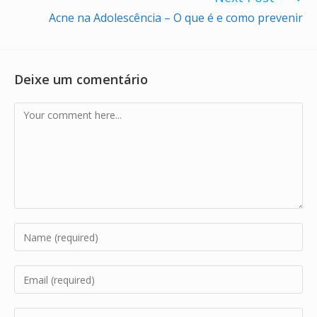
Acne na Adolescência – O que é e como prevenir
Deixe um comentário
Comment
Enter
your
name
Enter
or
your
username
email
Enter