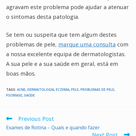
agravam este problema pode ajudar a atenuar
o sintomas desta patologia.
Se tem ou suspeita que tem algum destes
problemas de pele,
marque uma consulta
com
a nossa excelente equipa de dermatologistas.
A sua pele e a sua saúde em geral, está em
boas mãos.
TAGS:
ACNE
,
DERMATOLOGIA
,
ECZEMA
,
PELE
,
PROBLEMAS DE PELE
,
PSORÍASE
,
SAÚDE
Previous Post
Read
more
Exames de Rotina – Quais e quando fazer
articles
Next Post