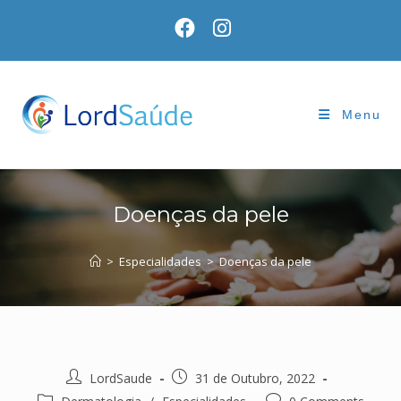
Skip
to
content
Menu
Doenças da pele
>
Especialidades
>
Doenças da pele
Post
Post
LordSaude
31 de Outubro, 2022
author:
published:
Post
Post