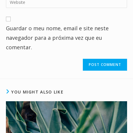
to
address
your
comment
to
website
comment
URL
Guardar o meu nome, email e site neste
(optional)
navegador para a próxima vez que eu
comentar.
YOU MIGHT ALSO LIKE