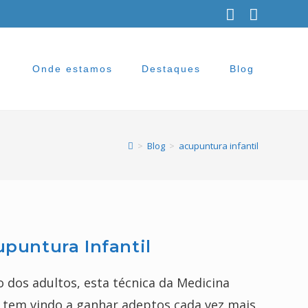
Onde estamos
Destaques
Blog
>
Blog
>
acupuntura infantil
upuntura Infantil
dos adultos, esta técnica da Medicina
, tem vindo a ganhar adeptos cada vez mais