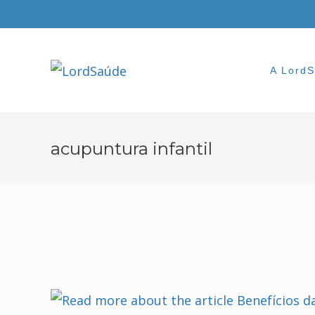
Skip
to
content
A Lord
acupuntura infantil