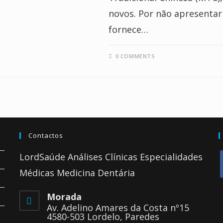
novos. Por não apresentar 
fornece…
0 COMMENTS
Contactos
LordSaúde Análises Clínicas Especialidades
Médicas Medicina Dentária
Morada
i
Av. Adelino Amares da Costa nº15
4580-503 Lordelo, Paredes