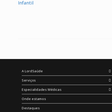
A LordSaúde
Serviços
Especialidades Médicas
Onde estamos
Destaques