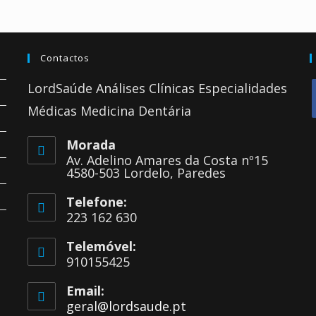
Contactos
LordSaúde Análises Clínicas Especialidades
Médicas Medicina Dentária
Morada
i
Av. Adelino Amares da Costa nº15
4580-503 Lordelo, Paredes
t
Telefone:
223 162 630
Telemóvel:
910155425
Email:
geral@lordsaude.pt
Opens