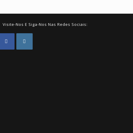
Visite-Nos E Siga-Nos Nas Redes Sociais:
Opens
Opens
n
in
a
a
new
new
ab
tab