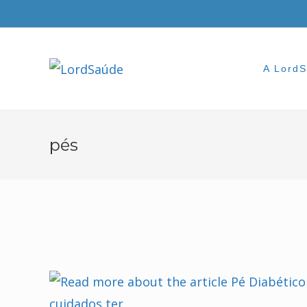
Skip
to
content
A Lord
pés