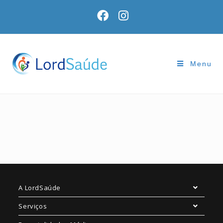
Menu
A LordSaúde
Serviços